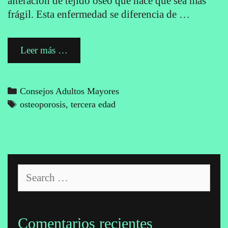
alteración de tejido óseo que hace que sea más
frágil. Esta enfermedad se diferencia de …
Cómo
Leer más …
tratar
la
osteoporosis
Categories
Consejos Adultos Mayores
y
Tags
osteoporosis
,
tercera edad
la
osteomalacia
Search
for:
Comentarios recientes