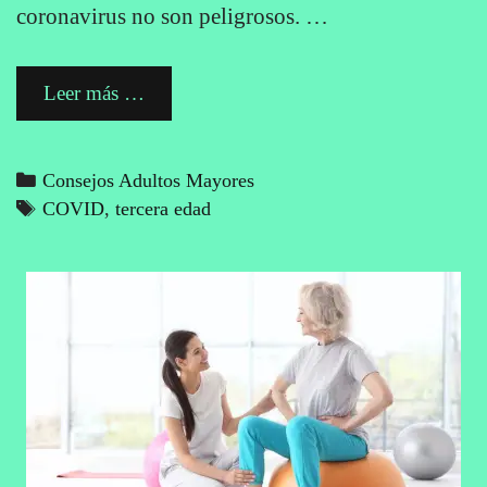
coronavirus no son peligrosos. …
Prevención
Leer más …
del
Coronavirus
Categories
Consejos Adultos Mayores
Tags
COVID
,
tercera edad