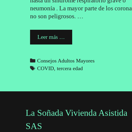
hasta un síndrome respiratorio grave o
neumonía . La mayor parte de los corona
no son peligrosos. …
Prevención
Leer más …
del
Coronavirus
Categories
Consejos Adultos Mayores
Tags
COVID
,
tercera edad
La Soñada Vivienda Asistida
SAS