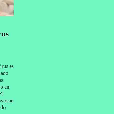
rus
rus es
sado
as
ro en
El
rovocan
ado