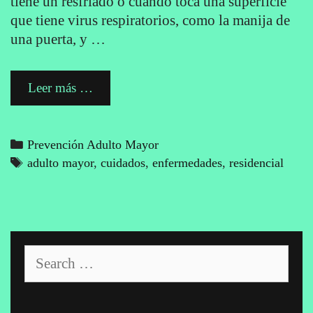
tiene un resfriado o cuando toca una superficie
que tiene virus respiratorios, como la manija de
una puerta, y …
Prevención
Leer más …
de
resfriado
en
Categories
Prevención Adulto Mayor
Adultos
Tags
adulto mayor
,
cuidados
,
enfermedades
,
residencial
Mayores
Search
for: