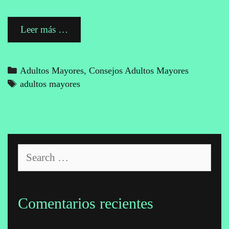
Adultos
Leer más …
mayores:
Los
nuevos
Categories
Adultos Mayores
,
Consejos Adultos Mayores
cuidadores
Tags
adultos mayores
familiares
Search
for:
Comentarios recientes